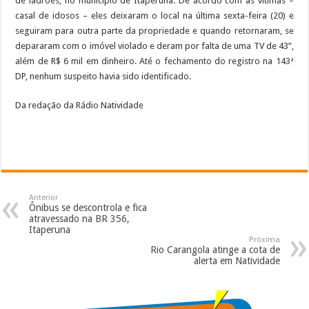
de ladrões, no município de Itaperuna. De acordo com as vítimas –
casal de idosos – eles deixaram o local na última sexta-feira (20) e
seguiram para outra parte da propriedade e quando retornaram, se
depararam com o imóvel violado e deram por falta de uma TV de 43”,
além de R$ 6 mil em dinheiro. Até o fechamento do registro na 143ª
DP, nenhum suspeito havia sido identificado.
Da redação da Rádio Natividade
Anterior
Ônibus se descontrola e fica
atravessado na BR 356,
Itaperuna
Próxima
Rio Carangola atinge a cota de
alerta em Natividade