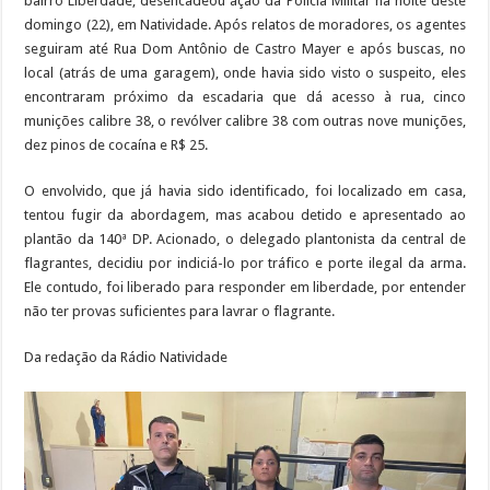
bairro Liberdade, desencadeou ação da Polícia Militar na noite deste
domingo (22), em Natividade. Após relatos de moradores, os agentes
seguiram até Rua Dom Antônio de Castro Mayer e após buscas, no
local (atrás de uma garagem), onde havia sido visto o suspeito, eles
encontraram próximo da escadaria que dá acesso à rua, cinco
munições calibre 38, o revólver calibre 38 com outras nove munições,
dez pinos de cocaína e R$ 25.
O envolvido, que já havia sido identificado, foi localizado em casa,
tentou fugir da abordagem, mas acabou detido e apresentado ao
plantão da 140ª DP. Acionado, o delegado plantonista da central de
flagrantes, decidiu por indiciá-lo por tráfico e porte ilegal da arma.
Ele contudo, foi liberado para responder em liberdade, por entender
não ter provas suficientes para lavrar o flagrante.
Da redação da Rádio Natividade