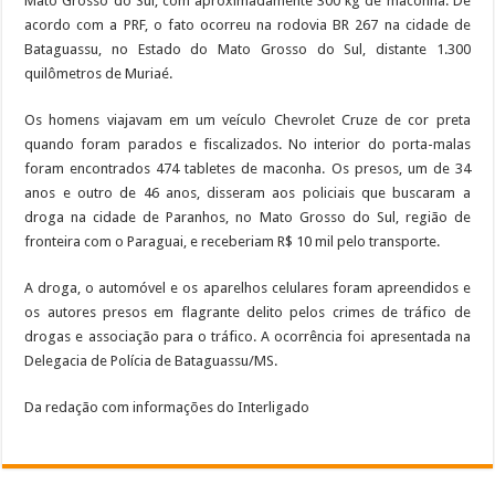
Mato Grosso do Sul, com aproximadamente 300 kg de maconha. De
acordo com a PRF, o fato ocorreu na rodovia BR 267 na cidade de
Bataguassu, no Estado do Mato Grosso do Sul, distante 1.300
quilômetros de Muriaé.
Os homens viajavam em um veículo Chevrolet Cruze de cor preta
quando foram parados e fiscalizados. No interior do porta-malas
foram encontrados 474 tabletes de maconha. Os presos, um de 34
anos e outro de 46 anos, disseram aos policiais que buscaram a
droga na cidade de Paranhos, no Mato Grosso do Sul, região de
fronteira com o Paraguai, e receberiam R$ 10 mil pelo transporte.
A droga, o automóvel e os aparelhos celulares foram apreendidos e
os autores presos em flagrante delito pelos crimes de tráfico de
drogas e associação para o tráfico. A ocorrência foi apresentada na
Delegacia de Polícia de Bataguassu/MS.
Da redação com informações do Interligado