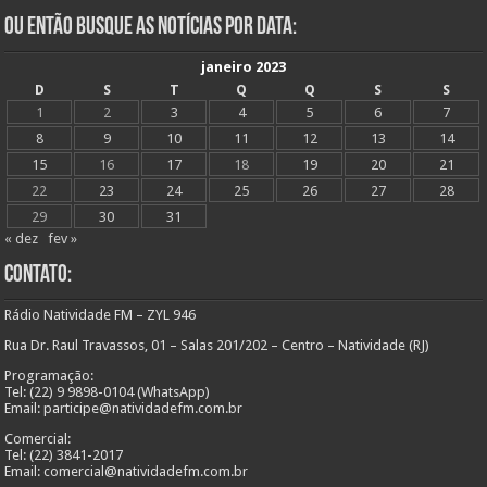
Ou Então Busque as Notícias Por Data:
janeiro 2023
D
S
T
Q
Q
S
S
1
2
3
4
5
6
7
8
9
10
11
12
13
14
15
16
17
18
19
20
21
22
23
24
25
26
27
28
29
30
31
« dez
fev »
Contato:
Rádio Natividade FM – ZYL 946
Rua Dr. Raul Travassos, 01 – Salas 201/202 – Centro – Natividade (RJ)
Programação:
Tel: (22) 9 9898-0104 (WhatsApp)
Email: participe@natividadefm.com.br
Comercial:
Tel: (22) 3841-2017
Email: comercial@natividadefm.com.br