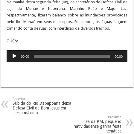
Na manhã desta segunda-feira (08), os secretários de Defesa Civil de
Laje do Muriaé e Itaperuna, Marinho Peão e Major Luz,
respectivamente, fizeram balanço sobre as inundações provocadas
pelo Rio Muriaé em seus municípios. Em ambos, as águas seguem
tomando conta de ruas, com interdição de diversos trechos.
OUÇA:
Tocador
00:00
00:00
de
áudio
Anterior
Subida do Rio Itabapoana deixa
Defesa Civil de Bom Jesus em
alerta máximo
Próxima
Fã da PM, pequeno
natividadense ganha festa
temática