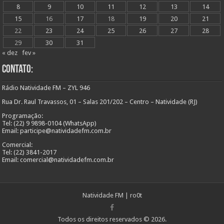
8
9
10
11
12
13
14
15
16
17
18
19
20
21
22
23
24
25
26
27
28
29
30
31
« dez
fev »
Contato:
Rádio Natividade FM – ZYL 946
Rua Dr. Raul Travassos, 01 – Salas 201/202 – Centro – Natividade (RJ)
Programação:
Tel: (22) 9 9898-0104 (WhatsApp)
Email: participe@natividadefm.com.br
Comercial:
Tel: (22) 3841-2017
Email: comercial@natividadefm.com.br
Natividade FM
|
ro0t
Todos os direitos reservados © 2026.