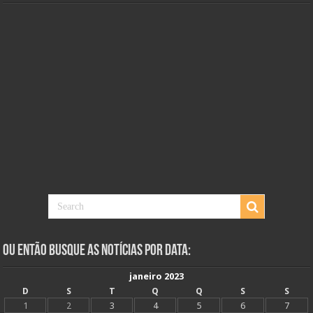
Ou Então Busque as Notícias Por Data:
janeiro 2023
D
S
T
Q
Q
S
S
1
2
3
4
5
6
7