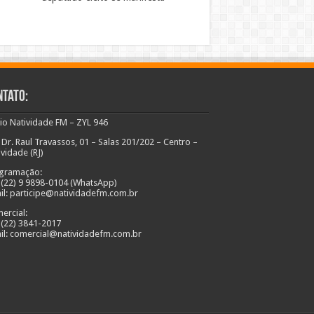
ntato:
io Natividade FM – ZYL 946
 Dr. Raul Travassos, 01 – Salas 201/202 – Centro –
ividade (RJ)
gramação:
: (22) 9 9898-0104 (WhatsApp)
il: participe@natividadefm.com.br
ercial:
: (22) 3841-2017
il: comercial@natividadefm.com.br