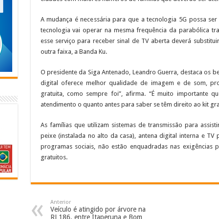
A mudança é necessária para que a tecnologia 5G possa ser
tecnologia vai operar na mesma frequência da parabólica trad
esse serviço para receber sinal de TV aberta deverá substi
outra faixa, a Banda Ku.
O presidente da Siga Antenado, Leandro Guerra, destaca os be
digital oferece melhor qualidade de imagem e de som, pro
gratuita, como sempre foi”, afirma. “É muito importante 
atendimento o quanto antes para saber se têm direito ao kit gra
As famílias que utilizam sistemas de transmissão para assisti
peixe (instalada no alto da casa), antena digital interna e T
programas sociais, não estão enquadradas nas exigências p
gratuitos.
Anterior
Veículo é atingido por árvore na
RJ 186, entre Itaperuna e Bom