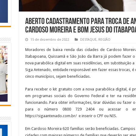
Aberto cadastramento para troca de an
Cardoso Moreira e Bom Jesus do Itabapo
15 de dezembro de 2022
DESTAQUE
,
REGIÃO
Moradores de baixa renda das cidades de Cardoso Moreir
Itabapoana, Quissamã e São João da Barra já podem fazer o 
nova parabólica digital em suas residências, em substituição a 
Siga Antenado, entidade responsável em fazer essas trocas, é
cinco municípios, sejam beneficiadas.
Para receber o kit gratuito com a nova parabólica digital, é pr
em programas sociais do Governo Federal e ter na residênc
funcionando. Para obter informações, tirar dúvidas ou fazer 
para o número 0800 729 2404 ou acessar o ende
https://sigaantenado.com.br/ e inserir o CPF ou NIS.
Em Cardoso Moreira 620 famílias serão beneficiadas. Campos
cidades com maiores números de famílias que deverão ser ate