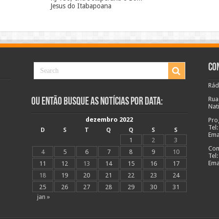
Jesus do Itabapoana
Co
Rád
Rua
Ou Então Busque as Notícias Por Data:
Nat
dezembro 2022
Pro
Tel
D
S
T
Q
Q
S
S
Ema
1
2
3
Com
4
5
6
7
8
9
10
Tel
Ema
11
12
13
14
15
16
17
18
19
20
21
22
23
24
25
26
27
28
29
30
31
jan »