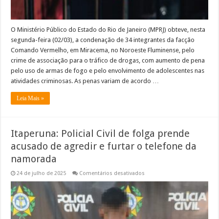
O Ministério Público do Estado do Rio de Janeiro (MPRJ) obteve, nesta
segunda-feira (02/03), a condenação de 34 integrantes da facção
Comando Vermelho, em Miracema, no Noroeste Fluminense, pelo
crime de associação para o tráfico de drogas, com aumento de pena
pelo uso de armas de fogo e pelo envolvimento de adolescentes nas
atividades criminosas. As penas variam de acordo …
Leia Mais »
Itaperuna: Policial Civil de folga prende
acusado de agredir e furtar o telefone da
namorada
em
24 de julho de 2025
Comentários desativados
Itaperuna:
Policial
Civil
de
folga
prende
acusado