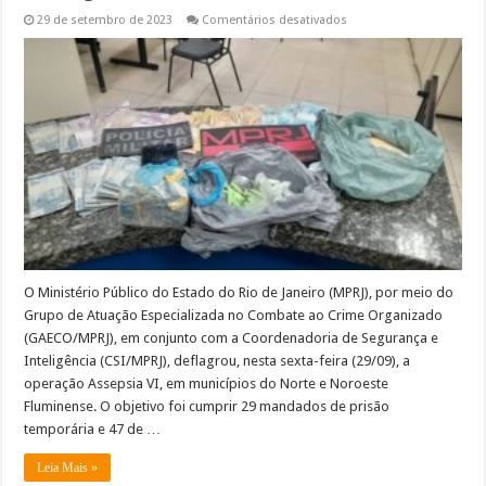
em
29 de setembro de 2023
Comentários desativados
MP
deflaga
operação
de
repressão
ao
tráfico
nos
municípios
de
Antônio
de
Pádua,
Aperibé,
Cambuci,
Itaocara,
Cantagalo
e
São
O Ministério Público do Estado do Rio de Janeiro (MPRJ), por meio do
Fidélis
Grupo de Atuação Especializada no Combate ao Crime Organizado
(GAECO/MPRJ), em conjunto com a Coordenadoria de Segurança e
Inteligência (CSI/MPRJ), deflagrou, nesta sexta-feira (29/09), a
operação Assepsia VI, em municípios do Norte e Noroeste
Fluminense. O objetivo foi cumprir 29 mandados de prisão
temporária e 47 de …
Leia Mais »