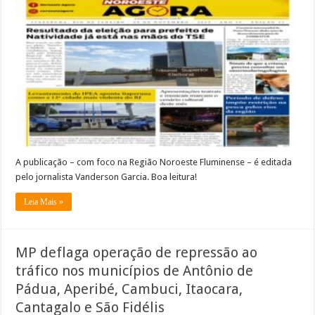
a
edição
de
número
55,
do
Jornal
Noroeste
Agora!
A publicação – com foco na Região Noroeste Fluminense – é editada
pelo jornalista Vanderson Garcia. Boa leitura!
Leia Mais »
MP deflaga operação de repressão ao
tráfico nos municípios de Antônio de
Pádua, Aperibé, Cambuci, Itaocara,
Cantagalo e São Fidélis