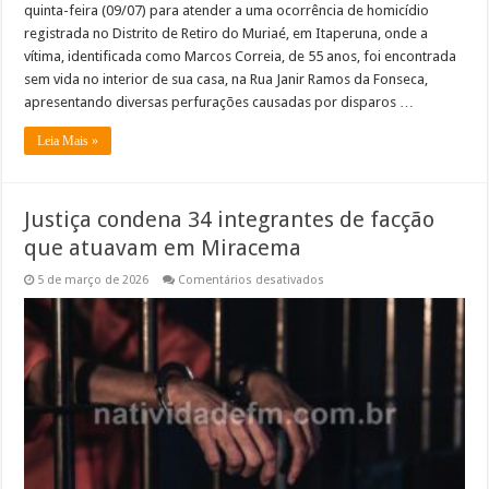
quinta-feira (09/07) para atender a uma ocorrência de homicídio
registrada no Distrito de Retiro do Muriaé, em Itaperuna, onde a
vítima, identificada como Marcos Correia, de 55 anos, foi encontrada
sem vida no interior de sua casa, na Rua Janir Ramos da Fonseca,
apresentando diversas perfurações causadas por disparos …
Leia Mais »
Justiça condena 34 integrantes de facção
que atuavam em Miracema
em
5 de março de 2026
Comentários desativados
Justiça
condena
34
integrantes
de
facção
que
atuavam
em
Miracema