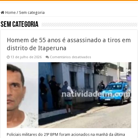
Home
/
Sem categoria
Sem categoria
Homem de 55 anos é assassinado a tiros em
distrito de Itaperuna
em
13 de julho de 2026
Comentários desativados
Homem
de
55
anos
é
assassinado
a
tiros
em
distrito
de
Itaperuna
Policiais militares do 29º BPM foram acionados na manhã da última