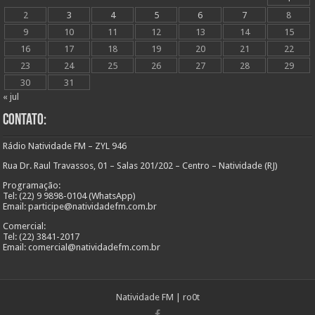
2
3
4
5
6
7
8
9
10
11
12
13
14
15
16
17
18
19
20
21
22
23
24
25
26
27
28
29
30
31
« jul
Contato:
Rádio Natividade FM – ZYL 946
Rua Dr. Raul Travassos, 01 – Salas 201/202 – Centro – Natividade (RJ)
Programação:
Tel: (22) 9 9898-0104 (WhatsApp)
Email: participe@natividadefm.com.br
Comercial:
Tel: (22) 3841-2017
Email: comercial@natividadefm.com.br
Natividade FM
|
ro0t