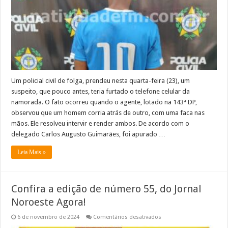
de
agredir
e
furtar
o
telefone
da
namorada
Um policial civil de folga, prendeu nesta quarta-feira (23), um
suspeito, que pouco antes, teria furtado o telefone celular da
namorada. O fato ocorreu quando o agente, lotado na 143ª DP,
observou que um homem corria atrás de outro, com uma faca nas
mãos. Ele resolveu intervir e render ambos. De acordo com o
delegado Carlos Augusto Guimarães, foi apurado …
Leia Mais »
Confira a edição de número 55, do Jornal
Noroeste Agora!
em
6 de novembro de 2024
Comentários desativados
Confira