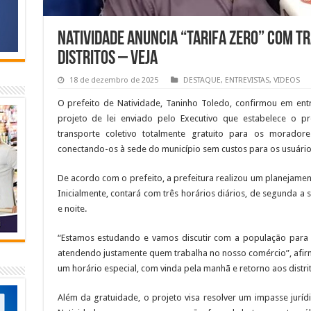
Natividade anuncia “Tarifa Zero” com t
distritos – VEJA
18 de dezembro de 2025
DESTAQUE
,
ENTREVISTAS
,
VIDEOS
O prefeito de Natividade, Taninho Toledo, confirmou em ent
projeto de lei enviado pelo Executivo que estabelece o pro
transporte coletivo totalmente gratuito para os morador
conectando-os à sede do município sem custos para os usuário
De acordo com o prefeito, a prefeitura realizou um planejament
Inicialmente, contará com três horários diários, de segunda a
e noite.
“Estamos estudando e vamos discutir com a população para q
atendendo justamente quem trabalha no nosso comércio”, afir
um horário especial, com vinda pela manhã e retorno aos distrit
Além da gratuidade, o projeto visa resolver um impasse juríd