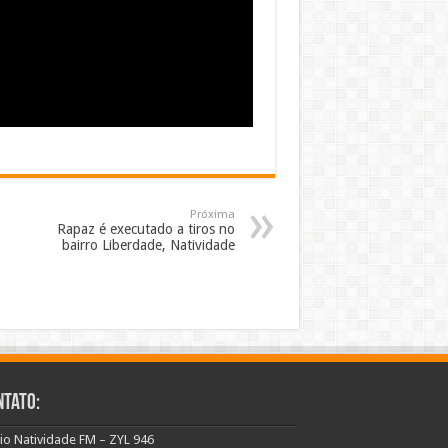
Próxima
Rapaz é executado a tiros no
bairro Liberdade, Natividade
ntato:
io Natividade FM – ZYL 946