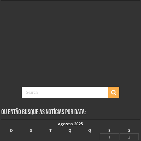
Ou Então Busque as Notícias Por Data:
agosto 2025
D
S
T
Q
Q
S
S
1
2