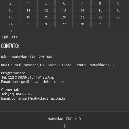
3
4
5
6
7
8
9
10
11
12
13
14
15
16
17
18
19
20
21
22
23
24
25
26
27
28
29
30
31
« jul
set »
Contato:
Rádio Natividade FM – ZYL 946
Rua Dr. Raul Travassos, 01 – Salas 201/202 – Centro – Natividade (RJ)
Programação:
Tel: (22) 9 9898-0104 (WhatsApp)
Email: participe@natividadefm.com.br
Comercial:
Tel: (22) 3841-2017
Email: comercial@natividadefm.com.br
Natividade FM
|
ro0t