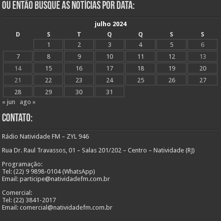
Ou Então Busque as Notícias Por Data:
julho 2024
D
S
T
Q
Q
S
S
1
2
3
4
5
6
7
8
9
10
11
12
13
14
15
16
17
18
19
20
21
22
23
24
25
26
27
28
29
30
31
« jun
ago »
Contato:
Rádio Natividade FM – ZYL 946
Rua Dr. Raul Travassos, 01 – Salas 201/202 – Centro – Natividade (RJ)
Programação:
Tel: (22) 9 9898-0104 (WhatsApp)
Email: participe@natividadefm.com.br
Comercial:
Tel: (22) 3841-2017
Email: comercial@natividadefm.com.br