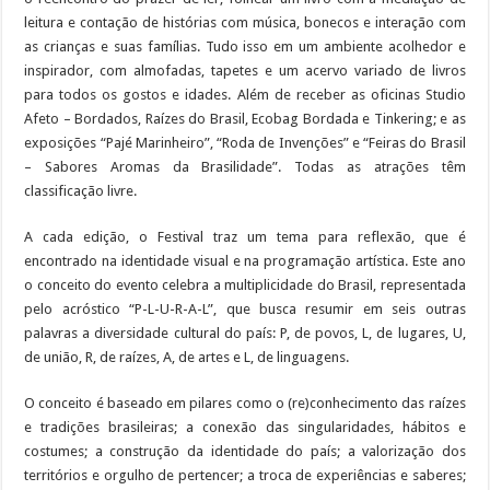
leitura e contação de histórias com música, bonecos e interação com
as crianças e suas famílias. Tudo isso em um ambiente acolhedor e
inspirador, com almofadas, tapetes e um acervo variado de livros
para todos os gostos e idades. Além de receber as oficinas Studio
Afeto – Bordados, Raízes do Brasil, Ecobag Bordada e Tinkering; e as
exposições “Pajé Marinheiro”, “Roda de Invenções” e “Feiras do Brasil
– Sabores Aromas da Brasilidade”. Todas as atrações têm
classificação livre.
A cada edição, o Festival traz um tema para reflexão, que é
encontrado na identidade visual e na programação artística. Este ano
o conceito do evento celebra a multiplicidade do Brasil, representada
pelo acróstico “P-L-U-R-A-L”, que busca resumir em seis outras
palavras a diversidade cultural do país: P, de povos, L, de lugares, U,
de união, R, de raízes, A, de artes e L, de linguagens.
O conceito é baseado em pilares como o (re)conhecimento das raízes
e tradições brasileiras; a conexão das singularidades, hábitos e
costumes; a construção da identidade do país; a valorização dos
territórios e orgulho de pertencer; a troca de experiências e saberes;