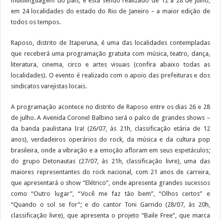
multilinguagem do país, e está sendo realizado de 12 a 28 de julho,
em 24 localidades do estado do Rio de Janeiro – a maior edição de
todos os tempos.
Raposo, distrito de Itaperuna, é uma das localidades contempladas
que receberá uma programação gratuita com música, teatro, dança,
literatura, cinema, circo e artes visuais (confira abaixo todas as
localidades). O evento é realizado com o apoio das prefeituras e dos
sindicatos varejistas locais.
A programação acontece no distrito de Raposo entre os dias 26 e 28
de julho. A Avenida Coronel Balbino será o palco de grandes shows –
da banda paulistana Ira! (26/07, às 21h, classificação etária de 12
anos), verdadeiros operários do rock, da música e da cultura pop
brasileira, onde a vibração e a emoção afloram em seus espetáculos;
do grupo Detonautas (27/07, às 21h, classificação livre), uma das
maiores representantes do rock nacional, com 21 anos de carreira,
que apresentará o show “Elétrico”, onde apresenta grandes sucessos
como “Outro lugar”, “Você me faz tão bem”, “Olhos certos” e
“Quando o sol se for”; e do cantor Toni Garrido (28/07, às 20h,
classificação livre), que apresenta o projeto “Baile Free”, que marca