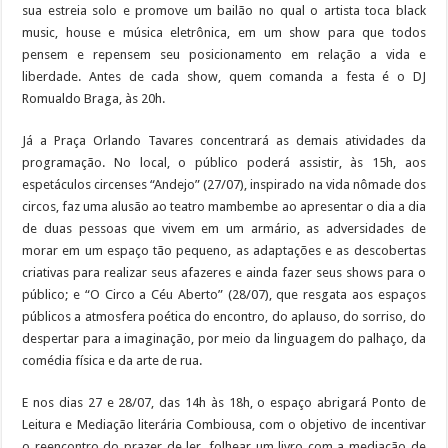
sua estreia solo e promove um bailão no qual o artista toca black
music, house e música eletrônica, em um show para que todos
pensem e repensem seu posicionamento em relação a vida e
liberdade. Antes de cada show, quem comanda a festa é o DJ
Romualdo Braga, às 20h.
Já a Praça Orlando Tavares concentrará as demais atividades da
programação. No local, o público poderá assistir, às 15h, aos
espetáculos circenses “Andejo” (27/07), inspirado na vida nômade dos
circos, faz uma alusão ao teatro mambembe ao apresentar o dia a dia
de duas pessoas que vivem em um armário, as adversidades de
morar em um espaço tão pequeno, as adaptações e as descobertas
criativas para realizar seus afazeres e ainda fazer seus shows para o
público; e “O Circo a Céu Aberto” (28/07), que resgata aos espaços
públicos a atmosfera poética do encontro, do aplauso, do sorriso, do
despertar para a imaginação, por meio da linguagem do palhaço, da
comédia física e da arte de rua.
E nos dias 27 e 28/07, das 14h às 18h, o espaço abrigará Ponto de
Leitura e Mediação literária Combiousa, com o objetivo de incentivar
o reencontro do prazer de ler, folhear um livro com a mediação de