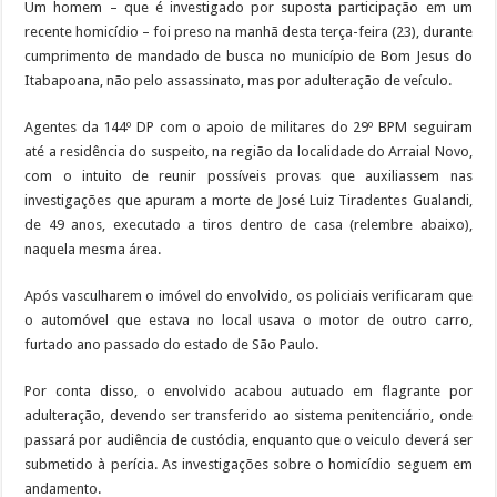
Um homem – que é investigado por suposta participação em um
recente homicídio – foi preso na manhã desta terça-feira (23), durante
cumprimento de mandado de busca no município de Bom Jesus do
Itabapoana, não pelo assassinato, mas por adulteração de veículo.
Agentes da 144º DP com o apoio de militares do 29º BPM seguiram
até a residência do suspeito, na região da localidade do Arraial Novo,
com o intuito de reunir possíveis provas que auxiliassem nas
investigações que apuram a morte de José Luiz Tiradentes Gualandi,
de 49 anos, executado a tiros dentro de casa (relembre abaixo),
naquela mesma área.
Após vasculharem o imóvel do envolvido, os policiais verificaram que
o automóvel que estava no local usava o motor de outro carro,
furtado ano passado do estado de São Paulo.
Por conta disso, o envolvido acabou autuado em flagrante por
adulteração, devendo ser transferido ao sistema penitenciário, onde
passará por audiência de custódia, enquanto que o veiculo deverá ser
submetido à perícia. As investigações sobre o homicídio seguem em
andamento.