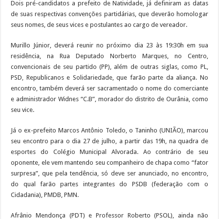
Dois pré-candidatos a prefeito de Natividade, já definiram as datas
de suas respectivas convenções partidárias, que deverão homologar
seus nomes, de seus vices e postulantes ao cargo de vereador.
Murillo Júnior, deverá reunir no próximo dia 23 às 19:30h em sua
residência, na Rua Deputado Norberto Marques, no Centro,
convencionais de seu partido (PP), além de outras siglas, como PL,
PSD, Republicanos e Solidariedade, que farão parte da aliança. No
encontro, também deverá ser sacramentado o nome do comerciante
e administrador Widnes “C.B”, morador do distrito de Ourânia, como
seu vice.
Já o ex-prefeito Marcos Antônio Toledo, o Taninho (UNIÃO), marcou
seu encontro para o dia 27 de julho, a partir das 19h, na quadra de
esportes do Colégio Municipal Alvorada. Ao contrário de seu
oponente, ele vem mantendo seu companheiro de chapa como “fator
surpresa”, que pela tendência, só deve ser anunciado, no encontro,
do qual farão partes integrantes do PSDB (federação com o
Cidadania), PMDB, PMN.
Afrânio Mendonça (PDT) e Professor Roberto (PSOL), ainda não