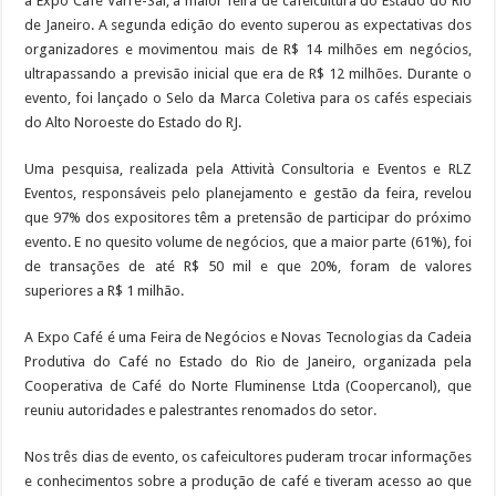
a Expo Café Varre-Sai, a maior feira de cafeicultura do Estado do Rio
de Janeiro. A segunda edição do evento superou as expectativas dos
organizadores e movimentou mais de R$ 14 milhões em negócios,
ultrapassando a previsão inicial que era de R$ 12 milhões. Durante o
evento, foi lançado o Selo da Marca Coletiva para os cafés especiais
do Alto Noroeste do Estado do RJ.
Uma pesquisa, realizada pela Attività Consultoria e Eventos e RLZ
Eventos, responsáveis pelo planejamento e gestão da feira, revelou
que 97% dos expositores têm a pretensão de participar do próximo
evento. E no quesito volume de negócios, que a maior parte (61%), foi
de transações de até R$ 50 mil e que 20%, foram de valores
superiores a R$ 1 milhão.
A Expo Café é uma Feira de Negócios e Novas Tecnologias da Cadeia
Produtiva do Café no Estado do Rio de Janeiro, organizada pela
Cooperativa de Café do Norte Fluminense Ltda (Coopercanol), que
reuniu autoridades e palestrantes renomados do setor.
Nos três dias de evento, os cafeicultores puderam trocar informações
e conhecimentos sobre a produção de café e tiveram acesso ao que