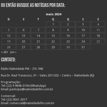
Ou Então Busque as Notícias Por Data:
maio 2024
D
S
T
Q
Q
S
S
1
2
3
4
5
6
7
8
9
10
11
12
13
14
15
16
17
18
19
20
21
22
23
24
25
26
27
28
29
30
31
« abr
jun »
Contato:
Rádio Natividade FM – ZYL 946
Rua Dr. Raul Travassos, 01 – Salas 201/202 – Centro – Natividade (RJ)
Programação:
Tel: (22) 9 9898-0104 (WhatsApp)
Email: participe@natividadefm.com.br
Comercial:
Tel: (22) 3841-2017
Email: comercial@natividadefm.com.br