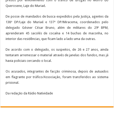
presos por envolvimento com o tráfico de drogas no Morro do
Querosene, Laje do Muriaé.
De posse de mandados de busca expedidos pela Justiça, agentes da
138ª DP/Laje do Muriaé e 137ª DP/Miracema, coordenados pelo
delegado Gésner César Bruno, além de militares do 29º BPM,
aprenderam 45 sacolés de cocaína e 14 buchas de maconha, no
interior das residências, que ficam lado a lado uma da outras.
De acordo com o delegado, os suspeitos, de 26 e 27 anos, ainda
tentaram arremessar o material através de janelas dos fundos, mas já
havia policiais cercando o local.
Os acusados, integrantes de facção criminosa, depois de autuados
em flagrante por tráfico/Associação, foram transferidos ao sistema
prisional.
Da redação da Rádio Natividade