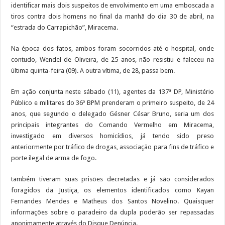
identificar mais dois suspeitos de envolvimento em uma emboscada a
tiros contra dois homens no final da manhã do dia 30 de abril, na
“estrada do Carrapichão”, Miracema.
Na época dos fatos, ambos foram socorridos até o hospital, onde
contudo, Wendel de Oliveira, de 25 anos, não resistiu e faleceu na
última quinta-feira (09). A outra vítima, de 28, passa bem.
Em ação conjunta neste sábado (11), agentes da 137ª DP, Ministério
Público e militares do 36º BPM prenderam o primeiro suspeito, de 24
anos, que segundo o delegado Gésner César Bruno, seria um dos
principais integrantes do Comando Vermelho em Miracema,
investigado em diversos homicídios, já tendo sido preso
anteriormente por tráfico de drogas, associação para fins de tráfico e
porte ilegal de arma de fogo.
também tiveram suas prisões decretadas e já são considerados
foragidos da Justiça, os elementos identificados como Kayan
Fernandes Mendes e Matheus dos Santos Novelino. Quaisquer
informações sobre o paradeiro da dupla poderão ser repassadas
anonimamente através do Disque Denúncia.