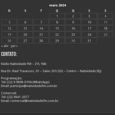
maio 2024
D
S
T
Q
Q
S
S
1
2
3
4
5
6
7
8
9
10
11
12
13
14
15
16
17
18
19
20
21
22
23
24
25
26
27
28
29
30
31
« abr
jun »
Contato:
Rádio Natividade FM – ZYL 946
Rua Dr. Raul Travassos, 01 – Salas 201/202 – Centro – Natividade (RJ)
Programação:
Tel: (22) 9 9898-0104 (WhatsApp)
Email: participe@natividadefm.com.br
Comercial:
Tel: (22) 3841-2017
Email: comercial@natividadefm.com.br