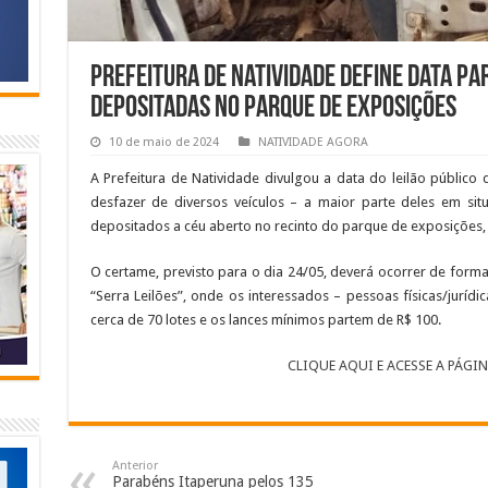
Prefeitura de Natividade define data par
depositadas no parque de exposições
10 de maio de 2024
NATIVIDADE AGORA
A Prefeitura de Natividade divulgou a data do leilão público 
desfazer de diversos veículos – a maior parte deles em si
depositados a céu aberto no recinto do parque de exposições
O certame, previsto para o dia 24/05, deverá ocorrer de form
“Serra Leilões”, onde os interessados – pessoas físicas/juríd
cerca de 70 lotes e os lances mínimos partem de R$ 100.
CLIQUE AQUI E ACESSE A PÁGI
Anterior
Parabéns Itaperuna pelos 135