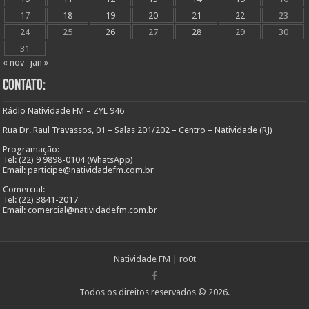
17
18
19
20
21
22
23
24
25
26
27
28
29
30
31
« nov
jan »
Contato:
Rádio Natividade FM – ZYL 946
Rua Dr. Raul Travassos, 01 – Salas 201/202 – Centro – Natividade (RJ)
Programação:
Tel: (22) 9 9898-0104 (WhatsApp)
Email: participe@natividadefm.com.br
Comercial:
Tel: (22) 3841-2017
Email: comercial@natividadefm.com.br
Natividade FM
|
ro0t
Todos os direitos reservados © 2026.