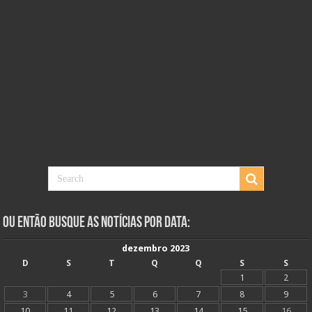
Ou Então Busque as Notícias Por Data:
dezembro 2023
D
S
T
Q
Q
S
S
1
2
3
4
5
6
7
8
9
10
11
12
13
14
15
16