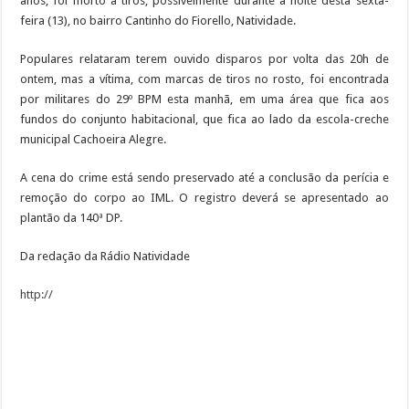
anos, foi morto a tiros, possivelmente durante a noite desta sexta-
feira (13), no bairro Cantinho do Fiorello, Natividade.
Populares relataram terem ouvido disparos por volta das 20h de
ontem, mas a vítima, com marcas de tiros no rosto, foi encontrada
por militares do 29º BPM esta manhã, em uma área que fica aos
fundos do conjunto habitacional, que fica ao lado da escola-creche
municipal Cachoeira Alegre.
A cena do crime está sendo preservado até a conclusão da perícia e
remoção do corpo ao IML. O registro deverá se apresentado ao
plantão da 140ª DP.
Da redação da Rádio Natividade
http://