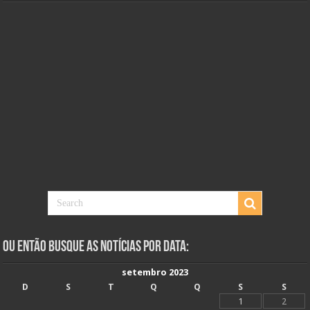
Ou Então Busque as Notícias Por Data:
setembro 2023
D
S
T
Q
Q
S
S
1
2