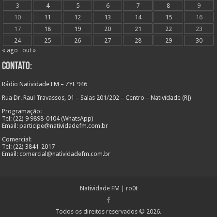
3
4
5
6
7
8
9
10
11
12
13
14
15
16
17
18
19
20
21
22
23
24
25
26
27
28
29
30
« ago
out »
Contato:
Rádio Natividade FM – ZYL 946
Rua Dr. Raul Travassos, 01 – Salas 201/202 – Centro – Natividade (RJ)
Programação:
Tel: (22) 9 9898-0104 (WhatsApp)
Email: participe@natividadefm.com.br
Comercial:
Tel: (22) 3841-2017
Email: comercial@natividadefm.com.br
Natividade FM
|
ro0t
Todos os direitos reservados © 2026.