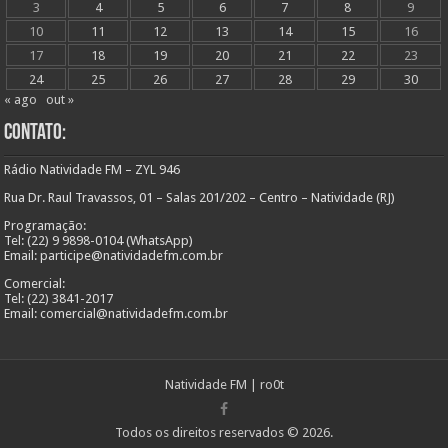
3
4
5
6
7
8
9
10
11
12
13
14
15
16
17
18
19
20
21
22
23
24
25
26
27
28
29
30
« ago
out »
Contato:
Rádio Natividade FM – ZYL 946
Rua Dr. Raul Travassos, 01 – Salas 201/202 – Centro – Natividade (RJ)
Programação:
Tel: (22) 9 9898-0104 (WhatsApp)
Email: participe@natividadefm.com.br
Comercial:
Tel: (22) 3841-2017
Email: comercial@natividadefm.com.br
Natividade FM
|
ro0t
Todos os direitos reservados © 2026.