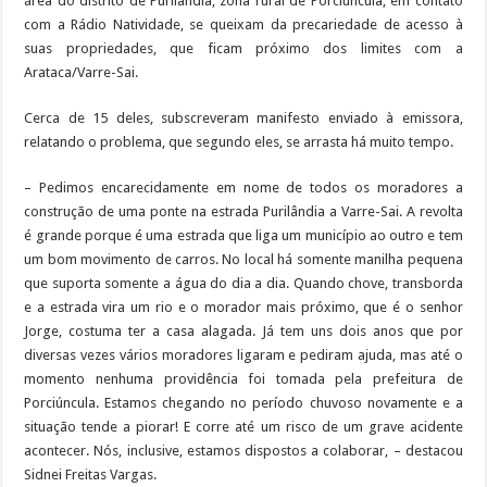
área do distrito de Purilândia, zona rural de Porciúncula, em contato
com a Rádio Natividade, se queixam da precariedade de acesso à
suas propriedades, que ficam próximo dos limites com a
Arataca/Varre-Sai.
Cerca de 15 deles, subscreveram manifesto enviado à emissora,
relatando o problema, que segundo eles, se arrasta há muito tempo.
– Pedimos encarecidamente em nome de todos os moradores a
construção de uma ponte na estrada Purilândia a Varre-Sai. A revolta
é grande porque é uma estrada que liga um município ao outro e tem
um bom movimento de carros. No local há somente manilha pequena
que suporta somente a água do dia a dia. Quando chove, transborda
e a estrada vira um rio e o morador mais próximo, que é o senhor
Jorge, costuma ter a casa alagada. Já tem uns dois anos que por
diversas vezes vários moradores ligaram e pediram ajuda, mas até o
momento nenhuma providência foi tomada pela prefeitura de
Porciúncula. Estamos chegando no período chuvoso novamente e a
situação tende a piorar! E corre até um risco de um grave acidente
acontecer. Nós, inclusive, estamos dispostos a colaborar, – destacou
Sidnei Freitas Vargas.