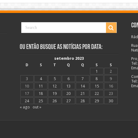
Co
Rád
Rua
Ou Então Busque as Notícias Por Data:
Nat
setembro 2023
Pro
Tel
D
S
T
Q
Q
S
S
Ema
1
2
Com
3
4
5
6
7
8
9
Tel
Ema
10
11
12
13
14
15
16
17
18
19
20
21
22
23
24
25
26
27
28
29
30
« ago
out »