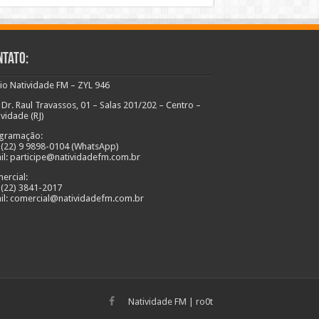
ntato:
io Natividade FM – ZYL 946
 Dr. Raul Travassos, 01 – Salas 201/202 – Centro –
ividade (RJ)
gramação:
: (22) 9 9898-0104 (WhatsApp)
il: participe@natividadefm.com.br
ercial:
: (22) 3841-2017
il: comercial@natividadefm.com.br
Natividade FM
|
ro0t