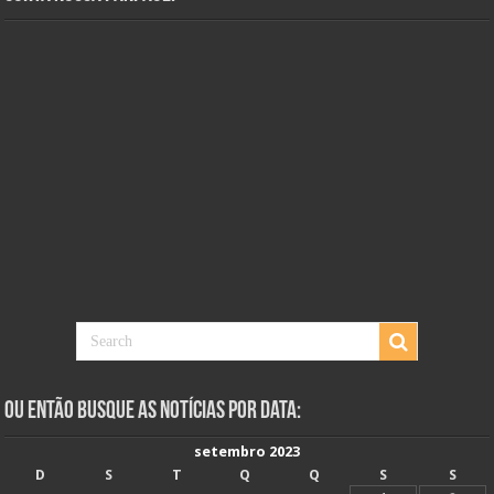
Ou Então Busque as Notícias Por Data:
setembro 2023
D
S
T
Q
Q
S
S