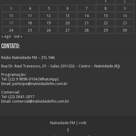
1
2
3
4
5
6
7
8
9
10
11
12
13
14
15
16
17
18
19
20
21
22
23
24
25
26
27
28
29
30
« ago
out »
Contato:
Rádio Natividade FM – ZYL 946
Rua Dr. Raul Travassos, 01 – Salas 201/202 – Centro – Natividade (RJ)
Programação:
Tel: (22) 9 9898-0104 (WhatsApp)
Email: participe@natividadefm.com.br
Comercial:
Tel: (22) 3841-2017
Email: comercial@natividadefm.com.br
Natividade FM
|
ro0t