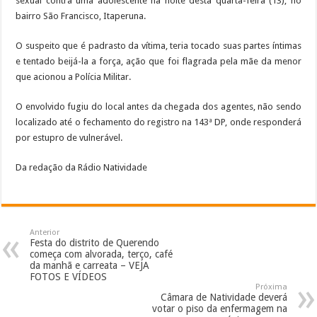
sexual contra uma adolescente na noite desta quarta-feira (13), no
bairro São Francisco, Itaperuna.
O suspeito que é padrasto da vítima, teria tocado suas partes íntimas
e tentado beijá-la a força, ação que foi flagrada pela mãe da menor
que acionou a Polícia Militar.
O envolvido fugiu do local antes da chegada dos agentes, não sendo
localizado até o fechamento do registro na 143ª DP, onde responderá
por estupro de vulnerável.
Da redação da Rádio Natividade
Anterior
Festa do distrito de Querendo
começa com alvorada, terço, café
da manhã e carreata – VEJA
FOTOS E VÍDEOS
Próxima
Câmara de Natividade deverá
votar o piso da enfermagem na