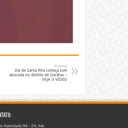
Próxima
Dia de Santa Rita começa com
alvorada no distrito de Ourânia –
VEJA O VÍDEO
ntato:
io Natividade FM – ZYL 946