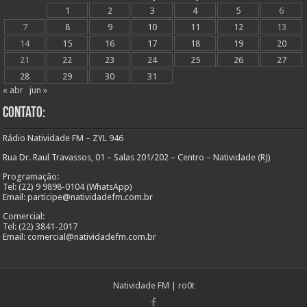
1
2
3
4
5
6
7
8
9
10
11
12
13
14
15
16
17
18
19
20
21
22
23
24
25
26
27
28
29
30
31
« abr
jun »
Contato:
Rádio Natividade FM – ZYL 946
Rua Dr. Raul Travassos, 01 – Salas 201/202 – Centro – Natividade (RJ)
Programação:
Tel: (22) 9 9898-0104 (WhatsApp)
Email: participe@natividadefm.com.br
Comercial:
Tel: (22) 3841-2017
Email: comercial@natividadefm.com.br
Natividade FM
|
ro0t