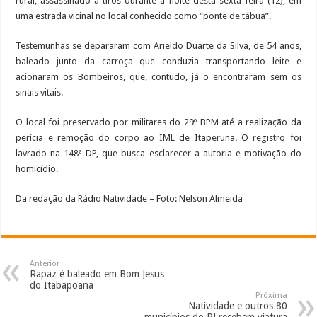
rural, assassinado a tiros durante a noite desta sexta-feira (12), em
uma estrada vicinal no local conhecido como “ponte de tábua”.
Testemunhas se depararam com Arieldo Duarte da Silva, de 54 anos,
baleado junto da carroça que conduzia transportando leite e
acionaram os Bombeiros, que, contudo, já o encontraram sem os
sinais vitais.
O local foi preservado por militares do 29º BPM até a realização da
perícia e remoção do corpo ao IML de Itaperuna. O registro foi
lavrado na 148ª DP, que busca esclarecer a autoria e motivação do
homicídio.
Da redação da Rádio Natividade – Foto: Nelson Almeida
Anterior
Rapaz é baleado em Bom Jesus
do Itabapoana
Próxima
Natividade e outros 80