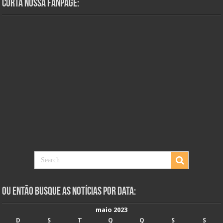
Curta Nossa Fanpage:
Ou Então Busque as Notícias Por Data:
maio 2023
D
S
T
Q
Q
S
S