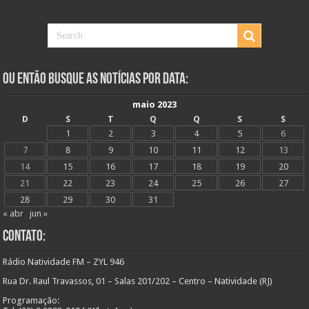
Ou Então Busque as Notícias Por Data:
maio 2023
D
S
T
Q
Q
S
S
1
2
3
4
5
6
7
8
9
10
11
12
13
14
15
16
17
18
19
20
21
22
23
24
25
26
27
28
29
30
31
« abr
jun »
Contato:
Rádio Natividade FM – ZYL 946
Rua Dr. Raul Travassos, 01 – Salas 201/202 – Centro – Natividade (RJ)
Programação: