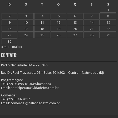
D
S
T
Q
Q
S
S
1
2
3
4
5
6
7
8
9
10
11
12
13
14
15
16
17
18
19
20
21
22
23
24
25
26
27
28
29
30
« mar
maio »
Contato:
Rádio Natividade FM – ZYL 946
Rua Dr. Raul Travassos, 01 – Salas 201/202 – Centro – Natividade (RJ)
Programação:
Tel: (22) 9 9898-0104 (WhatsApp)
Email: participe@natividadefm.com.br
Comercial:
Tel: (22) 3841-2017
Email: comercial@natividadefm.com.br