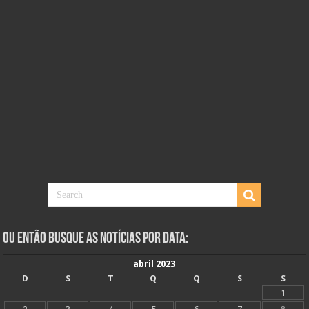
Ou Então Busque as Notícias Por Data:
abril 2023
D
S
T
Q
Q
S
S
1