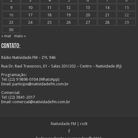
2
3
4
5
6
7
8
9
10
11
12
13
14
15
16
17
18
19
20
21
22
23
24
25
26
27
28
29
30
« mar
maio »
Contato:
Rádio Natividade FM – ZYL 946
Rua Dr. Raul Travassos, 01 – Salas 201/202 – Centro – Natividade (RJ)
Programação:
Tel: (22) 9 9898-0104 (WhatsApp)
Email: participe@natividadefm.com.br
Comercial:
Tel: (22) 3841-2017
Email: comercial@natividadefm.com.br
Natividade FM
|
ro0t