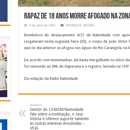
Rapaz de 18 anos morre afogado na zon
4 de abril de 2023
DESTAQUE
,
REGIÃO
Bombeiros do destacamento 4/21 de Natividade com apo
resgataram nesta segunda-feira (03), o corpo de João Victor P
que no dia anterior se afogou nas águas do Rio Carangola, na l
De acordo com testemunhas, ele havia mergulhado no início da
foi removido ao IML de Itaperuna e o registro, lavrado na 139ª
Da redação da Rádio Natividade
Anterior
Gestor do CENOM/Natividade
fala sobre a instituição, o caso
Vitória e oferece suporte também
às outras meninas envolvidas –
VEJA