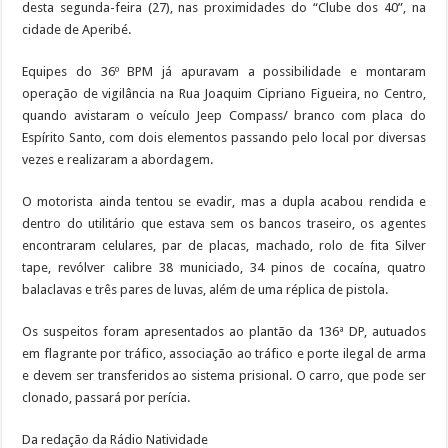
desta segunda-feira (27), nas proximidades do “Clube dos 40”, na
cidade de Aperibé.
Equipes do 36º BPM já apuravam a possibilidade e montaram
operação de vigilância na Rua Joaquim Cipriano Figueira, no Centro,
quando avistaram o veículo Jeep Compass/ branco com placa do
Espírito Santo, com dois elementos passando pelo local por diversas
vezes e realizaram a abordagem.
O motorista ainda tentou se evadir, mas a dupla acabou rendida e
dentro do utilitário que estava sem os bancos traseiro, os agentes
encontraram celulares, par de placas, machado, rolo de fita Silver
tape, revólver calibre 38 municiado, 34 pinos de cocaína, quatro
balaclavas e três pares de luvas, além de uma réplica de pistola.
Os suspeitos foram apresentados ao plantão da 136ª DP, autuados
em flagrante por tráfico, associação ao tráfico e porte ilegal de arma
e devem ser transferidos ao sistema prisional. O carro, que pode ser
clonado, passará por perícia.
Da redação da Rádio Natividade