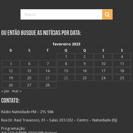
Ou Então Busque as Notícias Por Data:
fevereiro 2023
D
S
T
Q
Q
S
S
1
2
3
4
5
6
7
8
9
10
11
12
13
14
15
16
17
18
19
20
21
22
23
24
25
26
27
28
« jan
mar »
Contato:
Rádio Natividade FM – ZYL 946
Rua Dr. Raul Travassos, 01 – Salas 201/202 – Centro – Natividade (RJ)
Programação:
Tel: (22) 9 9898-0104 (WhatsApp)