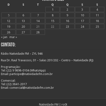
D
S
T
Q
Q
S
S
1
2
3
4
5
6
7
8
9
10
11
12
13
14
15
16
17
18
19
20
21
22
23
24
25
26
27
28
« jan
mar »
Contato:
Rádio Natividade FM – ZYL 946
Rua Dr. Raul Travassos, 01 – Salas 201/202 – Centro – Natividade (RJ)
Programação:
Tel: (22) 9 9898-0104 (WhatsApp)
Email: participe@natividadefm.com.br
Comercial:
Tel: (22) 3841-2017
Email: comercial@natividadefm.com.br
Natividade FM
|
ro0t