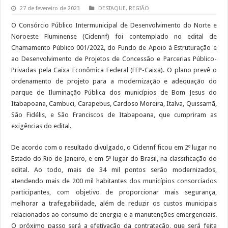
27 de fevereiro de 2023
DESTAQUE
,
REGIÃO
O Consórcio Público Intermunicipal de Desenvolvimento do Norte e
Noroeste Fluminense (Cidennf) foi contemplado no edital de
Chamamento Público 001/2022, do Fundo de Apoio à Estruturação e
ao Desenvolvimento de Projetos de Concessão e Parcerias Público-
Privadas pela Caixa Econômica Federal (FEP-Caixa). O plano prevê o
ordenamento de projeto para a modernização e adequação do
parque de Iluminação Pública dos municípios de Bom Jesus do
Itabapoana, Cambuci, Carapebus, Cardoso Moreira, Italva, Quissamã,
São Fidélis, e São Franciscos de Itabapoana, que cumpriram as
exigências do edital.
De acordo com o resultado divulgado, o Cidennf ficou em 2º lugar no
Estado do Rio de Janeiro, e em 5º lugar do Brasil, na classificação do
edital. Ao todo, mais de 34 mil pontos serão modernizados,
atendendo mais de 200 mil habitantes dos municípios consorciados
participantes, com objetivo de proporcionar mais segurança,
melhorar a trafegabilidade, além de reduzir os custos municipais
relacionados ao consumo de energia e a manutenções emergenciais.
O próximo passo será a efetivação da contratação, que será feita