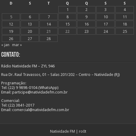
D
S
T
Q
Q
S
S
1
2
3
4
5
6
7
8
9
10
11
12
13
14
15
16
17
18
19
20
21
22
23
24
25
26
27
28
« jan
mar »
Contato:
Rádio Natividade FM – ZYL 946
Rua Dr. Raul Travassos, 01 – Salas 201/202 – Centro – Natividade (RJ)
Programação:
Tel: (22) 9 9898-0104 (WhatsApp)
Email: participe@natividadefm.com.br
Comercial:
Tel: (22) 3841-2017
Email: comercial@natividadefm.com.br
Natividade FM
|
ro0t