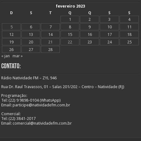
fevereiro 2023
D
S
T
Q
Q
S
S
1
2
3
4
5
6
7
8
9
10
11
12
13
14
15
16
17
18
19
20
21
22
23
24
25
26
27
28
« jan
mar »
Contato:
Rádio Natividade FM – ZYL 946
Rua Dr. Raul Travassos, 01 – Salas 201/202 – Centro – Natividade (RJ)
Programação:
Tel: (22) 9 9898-0104 (WhatsApp)
Email: participe@natividadefm.com.br
Comercial:
Tel: (22) 3841-2017
Email: comercial@natividadefm.com.br