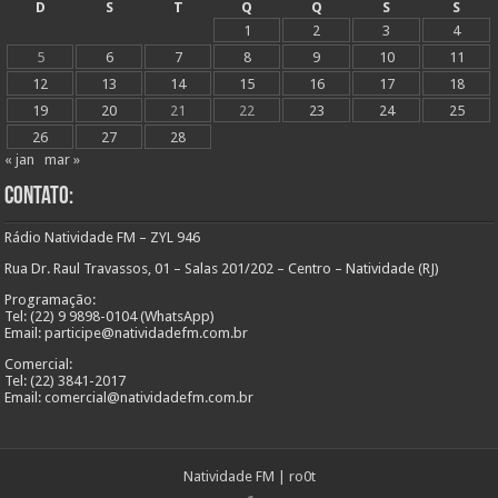
D
S
T
Q
Q
S
S
1
2
3
4
5
6
7
8
9
10
11
12
13
14
15
16
17
18
19
20
21
22
23
24
25
26
27
28
« jan
mar »
Contato:
Rádio Natividade FM – ZYL 946
Rua Dr. Raul Travassos, 01 – Salas 201/202 – Centro – Natividade (RJ)
Programação:
Tel: (22) 9 9898-0104 (WhatsApp)
Email: participe@natividadefm.com.br
Comercial:
Tel: (22) 3841-2017
Email: comercial@natividadefm.com.br
Natividade FM
|
ro0t