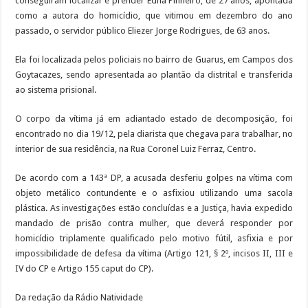
conseguiram localizar e prender Edna Pinheiro, de 27 anos, apontada
como a autora do homicídio, que vitimou em dezembro do ano
passado, o servidor público Eliezer Jorge Rodrigues, de 63 anos.
Ela foi localizada pelos policiais no bairro de Guarus, em Campos dos
Goytacazes, sendo apresentada ao plantão da distrital e transferida
ao sistema prisional.
O corpo da vítima já em adiantado estado de decomposição, foi
encontrado no dia 19/12, pela diarista que chegava para trabalhar, no
interior de sua residência, na Rua Coronel Luiz Ferraz, Centro.
De acordo com a 143ª DP, a acusada desferiu golpes na vítima com
objeto metálico contundente e o asfixiou utilizando uma sacola
plástica. As investigações estão concluídas e a Justiça, havia expedido
mandado de prisão contra mulher, que deverá responder por
homicídio triplamente qualificado pelo motivo fútil, asfixia e por
impossibilidade de defesa da vítima (Artigo 121, § 2º, incisos II, III e
IV do CP e Artigo 155 caput do CP).
Da redação da Rádio Natividade