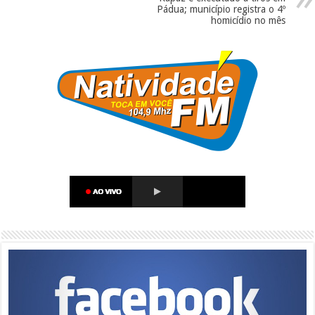
Pádua; município registra o 4º
homicídio no mês