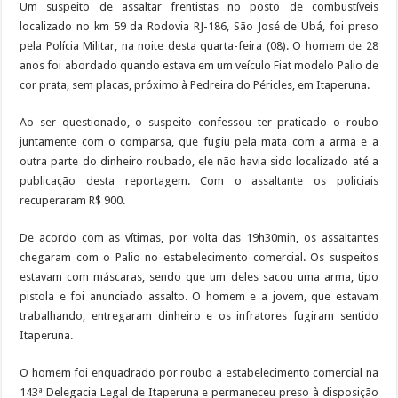
Um suspeito de assaltar frentistas no posto de combustíveis
localizado no km 59 da Rodovia RJ-186, São José de Ubá, foi preso
pela Polícia Militar, na noite desta quarta-feira (08). O homem de 28
anos foi abordado quando estava em um veículo Fiat modelo Palio de
cor prata, sem placas, próximo à Pedreira do Péricles, em Itaperuna.
Ao ser questionado, o suspeito confessou ter praticado o roubo
juntamente com o comparsa, que fugiu pela mata com a arma e a
outra parte do dinheiro roubado, ele não havia sido localizado até a
publicação desta reportagem. Com o assaltante os policiais
recuperaram R$ 900.
De acordo com as vítimas, por volta das 19h30min, os assaltantes
chegaram com o Palio no estabelecimento comercial. Os suspeitos
estavam com máscaras, sendo que um deles sacou uma arma, tipo
pistola e foi anunciado assalto. O homem e a jovem, que estavam
trabalhando, entregaram dinheiro e os infratores fugiram sentido
Itaperuna.
O homem foi enquadrado por roubo a estabelecimento comercial na
143ª Delegacia Legal de Itaperuna e permaneceu preso à disposição