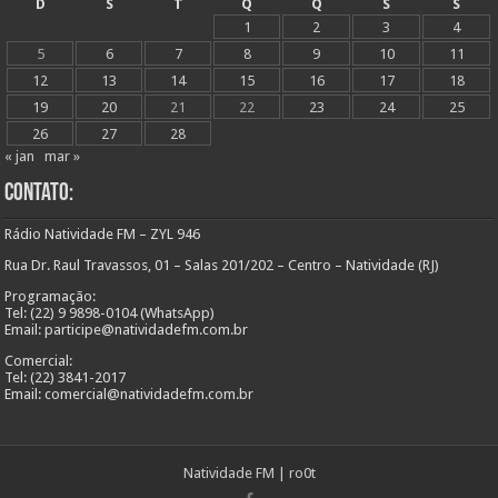
D
S
T
Q
Q
S
S
1
2
3
4
5
6
7
8
9
10
11
12
13
14
15
16
17
18
19
20
21
22
23
24
25
26
27
28
« jan
mar »
Contato:
Rádio Natividade FM – ZYL 946
Rua Dr. Raul Travassos, 01 – Salas 201/202 – Centro – Natividade (RJ)
Programação:
Tel: (22) 9 9898-0104 (WhatsApp)
Email: participe@natividadefm.com.br
Comercial:
Tel: (22) 3841-2017
Email: comercial@natividadefm.com.br
Natividade FM
|
ro0t