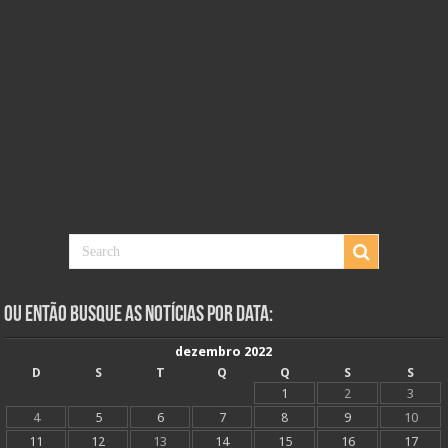
Ou Então Busque as Notícias Por Data:
dezembro 2022
D
S
T
Q
Q
S
S
1
2
3
4
5
6
7
8
9
10
11
12
13
14
15
16
17