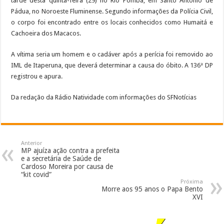
tarde desta quinta-feira (29) no Rio Pomba, em Santo Antônio de
Pádua, no Noroeste Fluminense. Segundo informações da Polícia Civil,
o corpo foi encontrado entre os locais conhecidos como Humaitá e
Cachoeira dos Macacos.
A vítima seria um homem e o cadáver após a perícia foi removido ao
IML de Itaperuna, que deverá determinar a causa do óbito. A 136ª DP
registrou e apura.
Da redação da Rádio Natividade com informações do SFNotícias
Anterior
MP ajuíza ação contra a prefeita
e a secretária de Saúde de
Cardoso Moreira por causa de
“kit covid”
Próxima
Morre aos 95 anos o Papa Bento
XVI