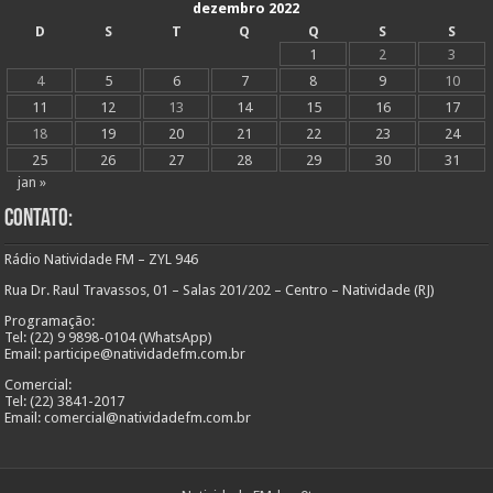
dezembro 2022
D
S
T
Q
Q
S
S
1
2
3
4
5
6
7
8
9
10
11
12
13
14
15
16
17
18
19
20
21
22
23
24
25
26
27
28
29
30
31
jan »
Contato:
Rádio Natividade FM – ZYL 946
Rua Dr. Raul Travassos, 01 – Salas 201/202 – Centro – Natividade (RJ)
Programação:
Tel: (22) 9 9898-0104 (WhatsApp)
Email: participe@natividadefm.com.br
Comercial:
Tel: (22) 3841-2017
Email: comercial@natividadefm.com.br