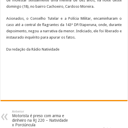
de molestar sexualmente uma menina de dez anos, na noite deste
domingo (18), no bairro Cachoeiro, Cardoso Moreira.
Acionados, o Conselho Tutelar e a Polícia Militar, encaminharam o
caso até a central de flagrantes da 143ª DP/Itaperuna, onde, durante
depoimento, negou a narrativa da menor. Indiciado, ele foi liberado e
instaurado inquérito para apurar os fatos.
Da redação da Rádio Natividade
Anterior
Motorista é preso com arma e
dinheiro na RJ 220 – Natividade
x Porciúncula