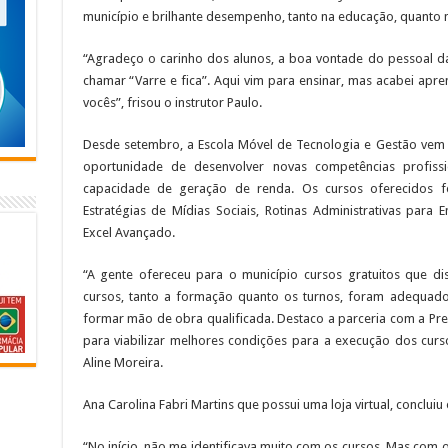
município e brilhante desempenho, tanto na educação, quanto 
“Agradeço o carinho dos alunos, a boa vontade do pessoal da 
chamar “Varre e fica”. Aqui vim para ensinar, mas acabei apr
vocês”, frisou o instrutor Paulo.
Desde setembro, a Escola Móvel de Tecnologia e Gestão vem
oportunidade de desenvolver novas competências profis
capacidade de geração de renda. Os cursos oferecidos 
Estratégias de Mídias Sociais, Rotinas Administrativas para 
Excel Avançado.
“A gente ofereceu para o município cursos gratuitos que d
cursos, tanto a formação quanto os turnos, foram adequados
formar mão de obra qualificada. Destaco a parceria com a Pre
para viabilizar melhores condições para a execução dos curso
Aline Moreira.
Ana Carolina Fabri Martins que possui uma loja virtual, conclu
“No início, não me identificava muito com os cursos. Mas com o