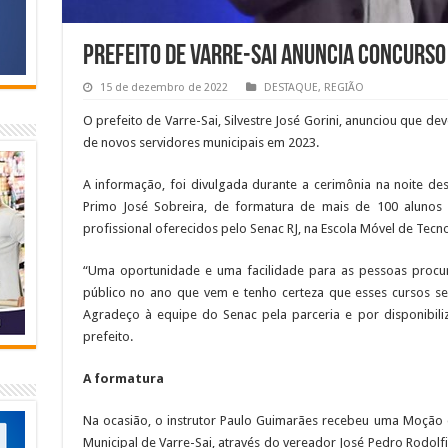
Prefeito de Varre-Sai anuncia concurso
15 de dezembro de 2022
DESTAQUE
,
REGIÃO
O prefeito de Varre-Sai, Silvestre José Gorini, anunciou que de
de novos servidores municipais em 2023.
A informação, foi divulgada durante a cerimônia na noite dest
Primo José Sobreira, de formatura de mais de 100 alunos 
profissional oferecidos pelo Senac RJ, na Escola Móvel de Tecn
“Uma oportunidade e uma facilidade para as pessoas procu
público no ano que vem e tenho certeza que esses cursos se
Agradeço à equipe do Senac pela parceria e por disponibili
prefeito.
A formatura
Na ocasião, o instrutor Paulo Guimarães recebeu uma Moção
Municipal de Varre-Sai, através do vereador José Pedro Rodolfi