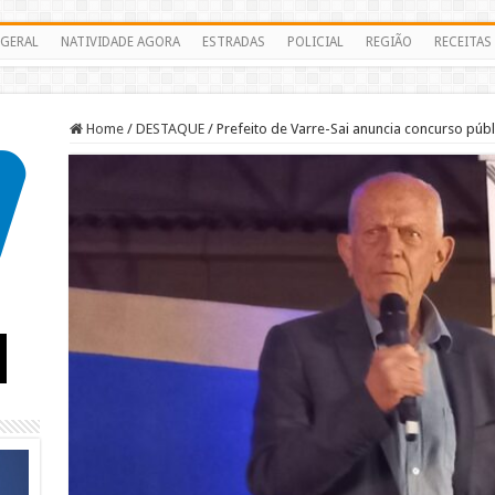
GERAL
NATIVIDADE AGORA
ESTRADAS
POLICIAL
REGIÃO
RECEITAS
Home
/
DESTAQUE
/
Prefeito de Varre-Sai anuncia concurso púb